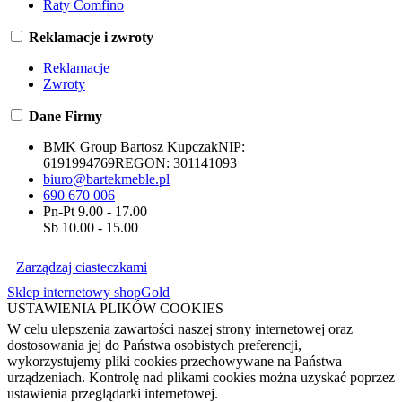
Raty Comfino
Reklamacje i zwroty
Reklamacje
Zwroty
Dane Firmy
BMK Group Bartosz Kupczak
NIP:
6191994769
REGON:
301141093
biuro@bartekmeble.pl
690 670 006
Pn-Pt 9.00 - 17.00
Sb 10.00 - 15.00
Zarządzaj ciasteczkami
Sklep internetowy shopGold
USTAWIENIA PLIKÓW COOKIES
W celu ulepszenia zawartości naszej strony internetowej oraz
dostosowania jej do Państwa osobistych preferencji,
wykorzystujemy pliki cookies przechowywane na Państwa
urządzeniach. Kontrolę nad plikami cookies można uzyskać poprzez
ustawienia przeglądarki internetowej.