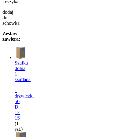
koszyka
dodaj
do
schowka
Zestaw
zawiera:
Szafka
dolna
1
szuflada
+
1
drzwiczki
50
D
1F
1S
(1
szt.)