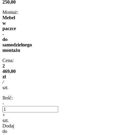
250,00
Montaż:
Mebel
w
paczce
-
do
samodzielnego
montażu
Cena:
2
469,00
zł
/
szt.
Ilość:
-
+
szt.
Dodaj
do