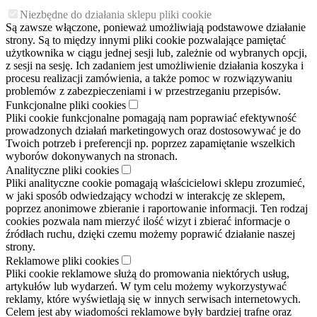
Niezbędne do działania sklepu pliki cookie
Są zawsze włączone, ponieważ umożliwiają podstawowe działanie
strony. Są to między innymi pliki cookie pozwalające pamiętać
użytkownika w ciągu jednej sesji lub, zależnie od wybranych opcji,
z sesji na sesję. Ich zadaniem jest umożliwienie działania koszyka i
procesu realizacji zamówienia, a także pomoc w rozwiązywaniu
problemów z zabezpieczeniami i w przestrzeganiu przepisów.
Funkcjonalne pliki cookies
Pliki cookie funkcjonalne pomagają nam poprawiać efektywność
prowadzonych działań marketingowych oraz dostosowywać je do
Twoich potrzeb i preferencji np. poprzez zapamiętanie wszelkich
wyborów dokonywanych na stronach.
Analityczne pliki cookies
Pliki analityczne cookie pomagają właścicielowi sklepu zrozumieć,
w jaki sposób odwiedzający wchodzi w interakcję ze sklepem,
poprzez anonimowe zbieranie i raportowanie informacji. Ten rodzaj
cookies pozwala nam mierzyć ilość wizyt i zbierać informacje o
źródłach ruchu, dzięki czemu możemy poprawić działanie naszej
strony.
Reklamowe pliki cookies
Pliki cookie reklamowe służą do promowania niektórych usług,
artykułów lub wydarzeń. W tym celu możemy wykorzystywać
reklamy, które wyświetlają się w innych serwisach internetowych.
Celem jest aby wiadomości reklamowe były bardziej trafne oraz