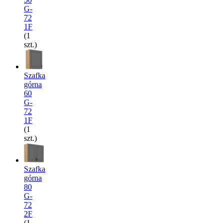
G-
72
1F
(1
szt.)
Szafka
górna
60
G-
72
1F
(1
szt.)
Szafka
górna
80
G-
72
2F
(1