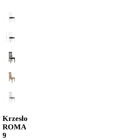
Krzesło
ROMA
9