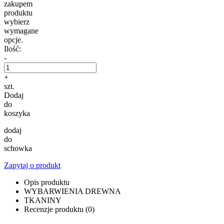
zakupem
produktu
wybierz
wymagane
opcje.
Ilość:
-
+
szt.
Dodaj
do
koszyka
dodaj
do
schowka
Zapytaj o produkt
Opis produktu
WYBARWIENIA DREWNA
TKANINY
Recenzje produktu (0)