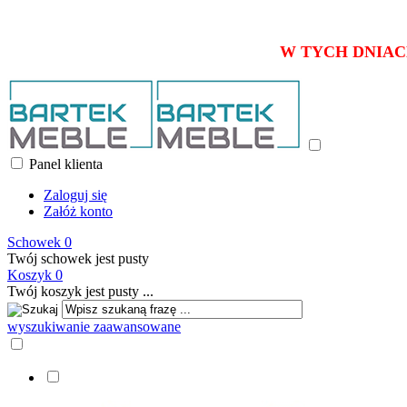
W TYCH DNIAC
Panel klienta
Zaloguj się
Załóż konto
Schowek
0
Twój schowek jest pusty
Koszyk
0
Twój koszyk jest pusty ...
wyszukiwanie zaawansowane